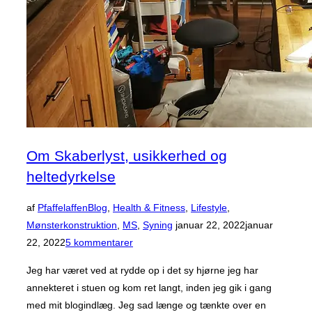
Om Skaberlyst, usikkerhed og
heltedyrkelse
af
Pfaffelaffen
Blog
,
Health & Fitness
,
Lifestyle
,
Udgivet
Mønsterkonstruktion
,
MS
,
Syning
januar 22, 2022
januar
d.
22, 2022
5 kommentarer
Jeg har været ved at rydde op i det sy hjørne jeg har
annekteret i stuen og kom ret langt, inden jeg gik i gang
med mit blogindlæg. Jeg sad længe og tænkte over en