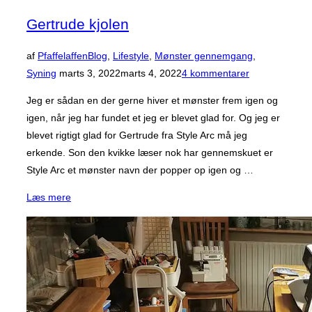
Gertrude kjolen
af
Pfaffelaffen
Blog
,
Lifestyle
,
Mønster gennemgang
,
Udgivet
Syning
marts 3, 2022
marts 4, 2022
4 kommentarer
d.
Jeg er sådan en der gerne hiver et mønster frem igen og
igen, når jeg har fundet et jeg er blevet glad for. Og jeg er
blevet rigtigt glad for Gertrude fra Style Arc må jeg
erkende. Son den kvikke læser nok har gennemskuet er
Style Arc et mønster navn der popper op igen og …
“Gertrude
Læs mere
kjolen”