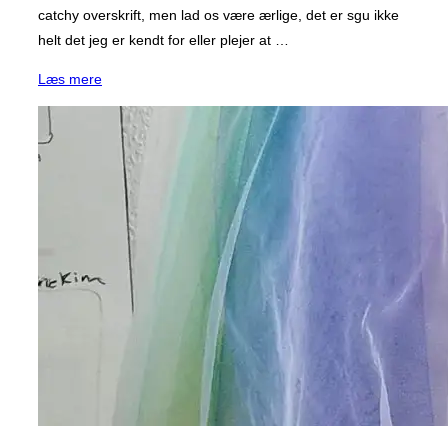
catchy overskrift, men lad os være ærlige, det er sgu ikke
helt det jeg er kendt for eller plejer at …
“Om
Læs mere
Skaberlyst,
usikkerhed
og
heltedyrkelse”