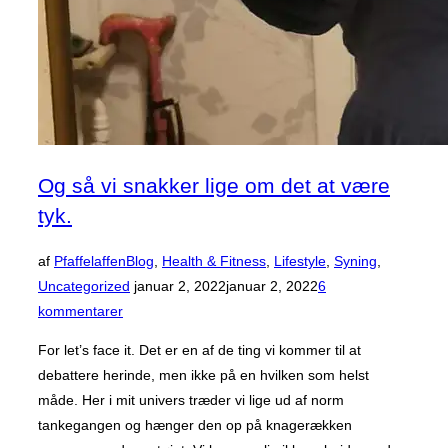
Og så vi snakker lige om det at være
tyk.
af
Pfaffelaffen
Blog
,
Health & Fitness
,
Lifestyle
,
Syning
,
Udgivet
Uncategorized
januar 2, 2022
januar 2, 2022
6
d.
kommentarer
For let’s face it. Det er en af de ting vi kommer til at
debattere herinde, men ikke på en hvilken som helst
måde. Her i mit univers træder vi lige ud af norm
tankegangen og hænger den op på knagerækken