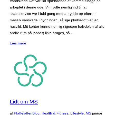
Vandskade Det var lidt spændende at komme tilbage på
arbejdet i denne uge. Vi mødte nemlig ind til, at
skadeservice var i fuld gang med at rydde op efter en
massiv vanskade i bygningen, så lige pludseligt var jeg
husvild. Mit kontor kunne nemlig (ligesom halvdelen af alle
andre rum på jobbet) ikke bruges, så …
“Vandskade,
Læs mere
research
og
endeligt
igang
med
Keto
igen”
Lidt om MS
Udgivet
af
Pfaffelaffen
Blog
,
Health & Fitness
,
Lifestyle
,
MS
januar