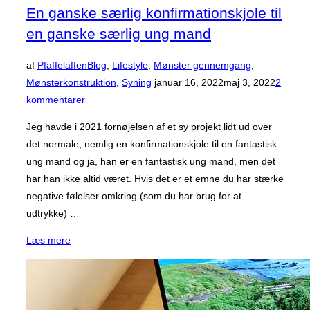
En ganske særlig konfirmationskjole til
en ganske særlig ung mand
af
Pfaffelaffen
Blog
,
Lifestyle
,
Mønster gennemgang
,
Udgivet
Mønsterkonstruktion
,
Syning
januar 16, 2022
maj 3, 2022
2
d.
kommentarer
Jeg havde i 2021 fornøjelsen af et sy projekt lidt ud over
det normale, nemlig en konfirmationskjole til en fantastisk
ung mand og ja, han er en fantastisk ung mand, men det
har han ikke altid været. Hvis det er et emne du har stærke
negative følelser omkring (som du har brug for at
udtrykke) …
“En
Læs mere
ganske
særlig
konfirmationskjole
til