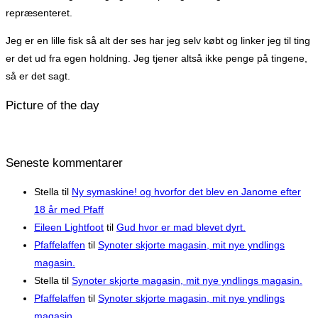
repræsenteret.
Jeg er en lille fisk så alt der ses har jeg selv købt og linker jeg til ting
er det ud fra egen holdning. Jeg tjener altså ikke penge på tingene,
så er det sagt.
Picture of the day
Seneste kommentarer
Stella
til
Ny symaskine! og hvorfor det blev en Janome efter
18 år med Pfaff
Eileen Lightfoot
til
Gud hvor er mad blevet dyrt.
Pfaffelaffen
til
Synoter skjorte magasin, mit nye yndlings
magasin.
Stella
til
Synoter skjorte magasin, mit nye yndlings magasin.
Pfaffelaffen
til
Synoter skjorte magasin, mit nye yndlings
magasin.