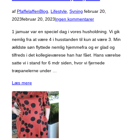
Udgivet
af
Pfaffelaffen
Blog
,
Lifestyle
,
Syning
februar 20,
d.
2023
februar 20, 2023
Ingen kommentarer
1 jamuar var en speciel dag i vores husholdning. Vi gik
nemlig fra at være 4 i husstanden til kun at være 3. Min
ælldste søn flyttede nemlig hjemmefra og er glad og
tilfreds i det kollegieværese han har fået. Hans værelse
satte vi i stand for 6 mdr siden, hvor vi fjernede
træpanelerne under …
“Velkommen
Læs mere
til
mit
nye
syrum!”