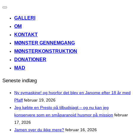
Slå
navigation
GALLERI
til/fra
OM
KONTAKT
MØNSTER GENNEMGANG
MØNSTERKONSTRUKTION
DONATIONER
MAD
Seneste indlæg
Ny symaskine! og hvorfor det blev en Janome efter 18 år med
Pfaff
februar 19, 2026
Jeg købte en Presto på tilbudsjagt – og nu kan jeg
konservere som en småparanoid husmor på mission
februar
17, 2026
Jamen syer du ikke mere?
februar 16, 2026