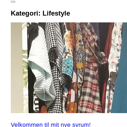
Slå
navigation
Kategori:
Lifestyle
i
sidekolonne
til/fra
Velkommen til mit nye syrum!