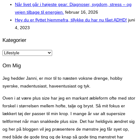
Når livet går i højeste gear: Diagnoser, sygdom, stress – og
vejen tilbage til energien.
februar 16, 2026
Hey du er flyttet hjemmefra, tillykke du har nu fået ADHD!
juni
4, 2023
Kategorier
Kategorier
Om Mig
Jeg hedder Janni, er mor til to næsten voksne drenge, hobby
syerske, madentusiast, haveentusiast og tyk.
Oven i at være plus size har jeg en markant æbleform ofte med stor
forskel i størrelsen mellem hofte, talje og bryst. Så mit fokus er
lækkert tøj der passer til min krop. I mange år var alt supersize
teltformet når man snakkede plus size. Det har heldigvis ændret sig
og her på bloggen vil jeg præsentere de mønstre jeg får syet op,
med både de gode ting og de knap så gode ting mønstret har