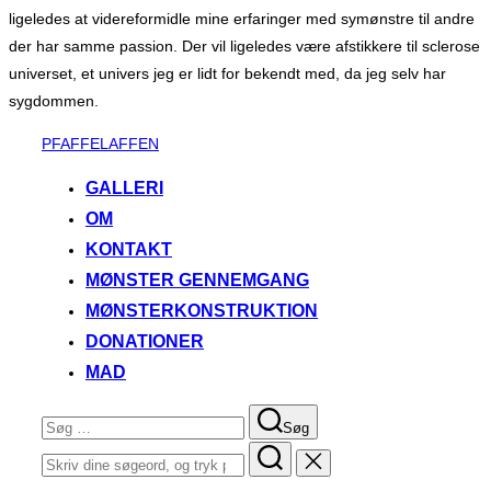
ligeledes at videreformidle mine erfaringer med symønstre til andre
der har samme passion. Der vil ligeledes være afstikkere til sclerose
universet, et univers jeg er lidt for bekendt med, da jeg selv har
sygdommen.
Videre
PFAFFELAFFEN
til
GALLERI
indhold
OM
KONTAKT
MØNSTER GENNEMGANG
MØNSTERKONSTRUKTION
DONATIONER
MAD
Søg
Søg
efter:
Søg
efter: