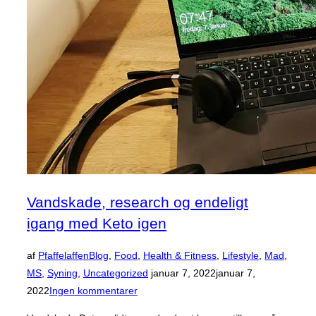
en
ganske
særlig
ung
mand”
Vandskade, research og endeligt
igang med Keto igen
af
Pfaffelaffen
Blog
,
Food
,
Health & Fitness
,
Lifestyle
,
Mad
,
Udgivet
MS
,
Syning
,
Uncategorized
januar 7, 2022
januar 7,
d.
2022
Ingen kommentarer