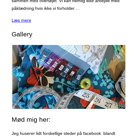
sammen med overtøjet. Vi kan nemlig ikke arbejde med
påklædning hvis ikke vi forholder …
“Og
Læs mere
så
Gallery
vi
snakker
lige
om
det
at
være
tyk.”
Mød mig her:
Jeg huserer lidt forskellige steder på facebook blandt