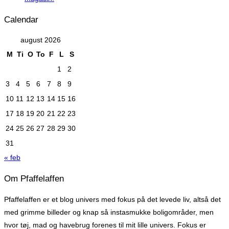
Calendar
august 2026
M
Ti
O
To
F
L
S
1
2
3
4
5
6
7
8
9
10
11
12
13
14
15
16
17
18
19
20
21
22
23
24
25
26
27
28
29
30
31
« feb
Om Pfaffelaffen
Pfaffelaffen er et blog univers med fokus på det levede liv, altså det
med grimme billeder og knap så instasmukke boligområder, men
hvor tøj, mad og havebrug forenes til mit lille univers. Fokus er