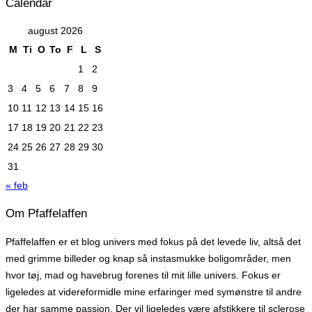
Calendar
august 2026
M
Ti
O
To
F
L
S
1
2
3
4
5
6
7
8
9
10
11
12
13
14
15
16
17
18
19
20
21
22
23
24
25
26
27
28
29
30
31
« feb
Om Pfaffelaffen
Pfaffelaffen er et blog univers med fokus på det levede liv, altså det
med grimme billeder og knap så instasmukke boligområder, men
hvor tøj, mad og havebrug forenes til mit lille univers. Fokus er
ligeledes at videreformidle mine erfaringer med symønstre til andre
der har samme passion. Der vil ligeledes være afstikkere til sclerose