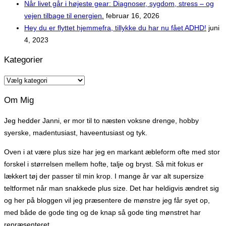
Når livet går i højeste gear: Diagnoser, sygdom, stress – og
vejen tilbage til energien.
februar 16, 2026
Hey du er flyttet hjemmefra, tillykke du har nu fået ADHD!
juni
4, 2023
Kategorier
Kategorier
Om Mig
Jeg hedder Janni, er mor til to næsten voksne drenge, hobby
syerske, madentusiast, haveentusiast og tyk.
Oven i at være plus size har jeg en markant æbleform ofte med stor
forskel i størrelsen mellem hofte, talje og bryst. Så mit fokus er
lækkert tøj der passer til min krop. I mange år var alt supersize
teltformet når man snakkede plus size. Det har heldigvis ændret sig
og her på bloggen vil jeg præsentere de mønstre jeg får syet op,
med både de gode ting og de knap så gode ting mønstret har
repræsenteret.