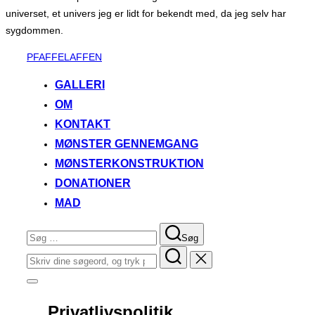
universet, et univers jeg er lidt for bekendt med, da jeg selv har
sygdommen.
Videre
PFAFFELAFFEN
til
GALLERI
indhold
OM
KONTAKT
MØNSTER GENNEMGANG
MØNSTERKONSTRUKTION
DONATIONER
MAD
Søg
Søg
efter:
Søg
efter:
Slå
navigation
i
Privatlivspolitik