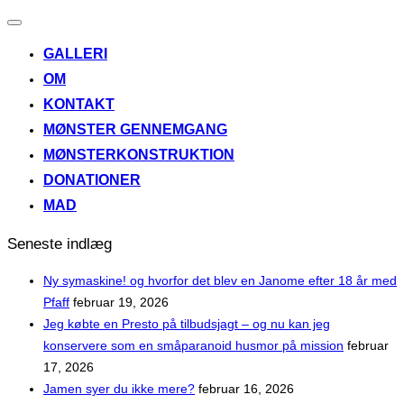
Slå
navigation
GALLERI
til/fra
OM
KONTAKT
MØNSTER GENNEMGANG
MØNSTERKONSTRUKTION
DONATIONER
MAD
Seneste indlæg
Ny symaskine! og hvorfor det blev en Janome efter 18 år med
Pfaff
februar 19, 2026
Jeg købte en Presto på tilbudsjagt – og nu kan jeg
konservere som en småparanoid husmor på mission
februar
17, 2026
Jamen syer du ikke mere?
februar 16, 2026