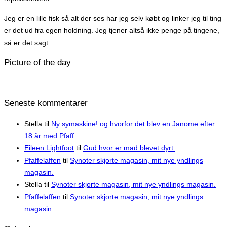
Jeg er en lille fisk så alt der ses har jeg selv købt og linker jeg til ting
er det ud fra egen holdning. Jeg tjener altså ikke penge på tingene,
så er det sagt.
Picture of the day
Seneste kommentarer
Stella
til
Ny symaskine! og hvorfor det blev en Janome efter
18 år med Pfaff
Eileen Lightfoot
til
Gud hvor er mad blevet dyrt.
Pfaffelaffen
til
Synoter skjorte magasin, mit nye yndlings
magasin.
Stella
til
Synoter skjorte magasin, mit nye yndlings magasin.
Pfaffelaffen
til
Synoter skjorte magasin, mit nye yndlings
magasin.