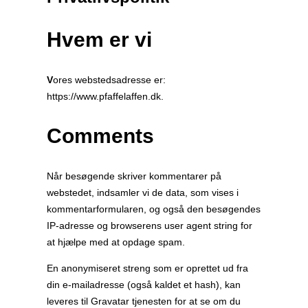
sidekolonne
til/fra
Hvem er vi
V
ores webstedsadresse er:
https://www.pfaffelaffen.dk.
Comments
Når besøgende skriver kommentarer på
webstedet, indsamler vi de data, som vises i
kommentarformularen, og også den besøgendes
IP-adresse og browserens user agent string for
at hjælpe med at opdage spam.
En anonymiseret streng som er oprettet ud fra
din e-mailadresse (også kaldet et hash), kan
leveres til Gravatar tjenesten for at se om du