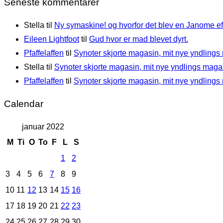
Seneste kommentarer
Stella
til
Ny symaskine! og hvorfor det blev en Janome eft
Eileen Lightfoot
til
Gud hvor er mad blevet dyrt.
Pfaffelaffen
til
Synoter skjorte magasin, mit nye yndlings
Stella
til
Synoter skjorte magasin, mit nye yndlings maga
Pfaffelaffen
til
Synoter skjorte magasin, mit nye yndlings
Calendar
januar 2022
M
Ti
O
To
F
L
S
1
2
3
4
5
6
7
8
9
10
11
12
13
14
15
16
17
18
19
20
21
22
23
24
25
26
27
28
29
30