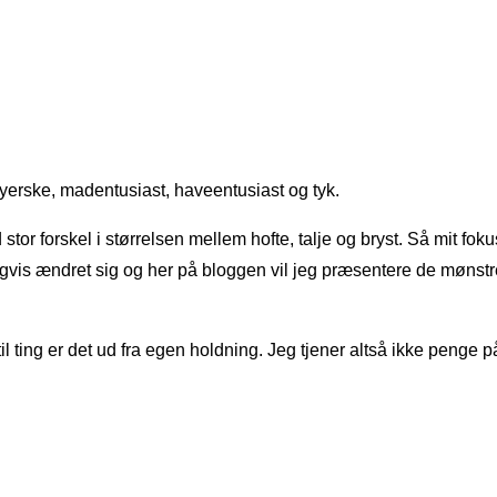
yerske, madentusiast, haveentusiast og tyk.
or forskel i størrelsen mellem hofte, talje og bryst. Så mit fokus 
igvis ændret sig og her på bloggen vil jeg præsentere de mønst
 til ting er det ud fra egen holdning. Jeg tjener altså ikke penge p