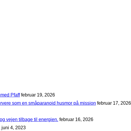
 med Pfaff
februar 19, 2026
nservere som en småparanoid husmor på mission
februar 17, 2026
og vejen tilbage til energien.
februar 16, 2026
!
juni 4, 2023