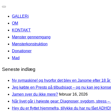
Slå
GALLERi
navigation
OM
til/fra
KONTAKT
Mønster gennemgang
Mønsterkonstruktion
Donationer
Mad
Seneste indlæg
Ny symaskine! og hvorfor det blev en Janome efter 18 år
Jeg købte en Presto på tilbudsjagt – og nu kan jeg ko
Jamen syer du ikke mere?
februar 16, 2026
Når livet går i højeste gear: Diagnoser, sygdom, stress – 
Hey du er flyttet hjemmefra, tillykke du har nu fået ADHD