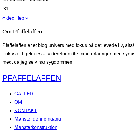
31
« dec
feb »
Om Pfaffelaffen
Pfaffelaffen er et blog univers med fokus på det levede liv, al
Fokus er ligeledes at videreformidle mine erfaringer med symøns
med, da jeg selv har sygdommen.
Videre
PFAFFELAFFEN
til
indhold
GALLERi
OM
KONTAKT
Mønster gennemgang
Mønsterkonstruktion