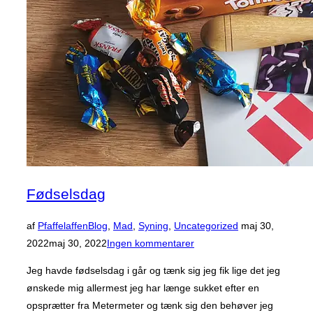
Fødselsdag
Udgivet
af
Pfaffelaffen
Blog
,
Mad
,
Syning
,
Uncategorized
maj 30,
d.
2022
maj 30, 2022
Ingen kommentarer
Jeg havde fødselsdag i går og tænk sig jeg fik lige det jeg
ønskede mig allermest jeg har længe sukket efter en
opsprætter fra Metermeter og tænk sig den behøver jeg