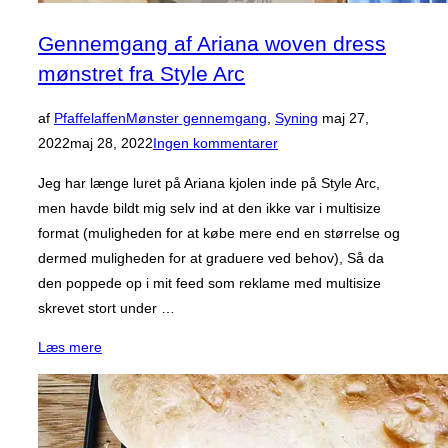
Gennemgang af Ariana woven dress
mønstret fra Style Arc
Udgivet
af
Pfaffelaffen
Mønster gennemgang
,
Syning
maj 27,
d.
2022
maj 28, 2022
Ingen kommentarer
Jeg har længe luret på Ariana kjolen inde på Style Arc,
men havde bildt mig selv ind at den ikke var i multisize
format (muligheden for at købe mere end en størrelse og
dermed muligheden for at graduere ved behov), Så da
den poppede op i mit feed som reklame med multisize
skrevet stort under …
“Gennemgang
Læs mere
af
Ariana
woven
dress