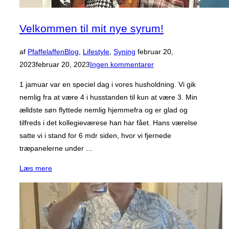
Velkommen til mit nye syrum!
Udgivet
af
Pfaffelaffen
Blog
,
Lifestyle
,
Syning
februar 20,
d.
2023
februar 20, 2023
Ingen kommentarer
1 jamuar var en speciel dag i vores husholdning. Vi gik
nemlig fra at være 4 i husstanden til kun at være 3. Min
ælldste søn flyttede nemlig hjemmefra og er glad og
tilfreds i det kollegieværese han har fået. Hans værelse
satte vi i stand for 6 mdr siden, hvor vi fjernede
træpanelerne under …
“Velkommen
Læs mere
til
mit
nye
syrum!”