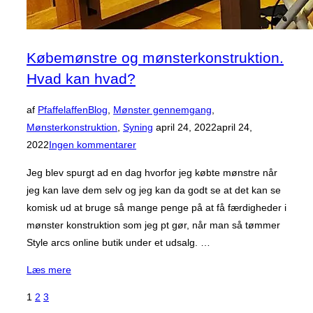
Købemønstre og mønsterkonstruktion.
Hvad kan hvad?
af
Pfaffelaffen
Blog
,
Mønster gennemgang
,
Udgivet
Mønsterkonstruktion
,
Syning
april 24, 2022
april 24,
d.
2022
Ingen kommentarer
Jeg blev spurgt ad en dag hvorfor jeg købte mønstre når
jeg kan lave dem selv og jeg kan da godt se at det kan se
komisk ud at bruge så mange penge på at få færdigheder i
mønster konstruktion som jeg pt gør, når man så tømmer
Style arcs online butik under et udsalg. …
“Købemønstre
Læs mere
og
Indlægsinddeling
1
2
3
mønsterkonstruktion.