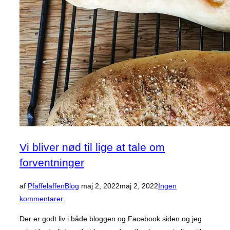
mønstret
fra
Style
Arc”
Vi bliver nød til lige at tale om
forventninger
Udgivet
af
Pfaffelaffen
Blog
maj 2, 2022
maj 2, 2022
Ingen
d.
kommentarer
Der er godt liv i både bloggen og Facebook siden og jeg