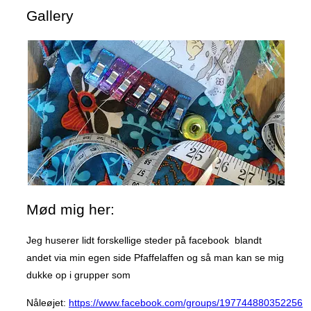
Hvad
Gallery
kan
hvad?”
Mød mig her:
Jeg huserer lidt forskellige steder på facebook blandt
andet via min egen side Pfaffelaffen og så man kan se mig
dukke op i grupper som
Nåleøjet:
https://www.facebook.com/groups/197744880352256