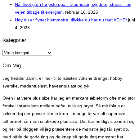
Når livet går i højeste gear: Diagnoser, sygdom, stress – og
vejen tilbage til energien.
februar 16, 2026
Hey du er flyttet hjemmefra, tillykke du har nu fået ADHD!
juni
4, 2023
Kategorier
Kategorier
Om Mig
Jeg hedder Janni, er mor til to næsten voksne drenge, hobby
syerske, madentusiast, haveentusiast og tyk.
Oven i at være plus size har jeg en markant æbleform ofte med stor
forskel i størrelsen mellem hofte, talje og bryst. Så mit fokus er
lækkert tøj der passer til min krop. I mange år var alt supersize
teltformet når man snakkede plus size. Det har heldigvis ændret sig
og her på bloggen vil jeg præsentere de mønstre jeg får syet op,
med både de gode ting og de knap så gode ting mønstret har