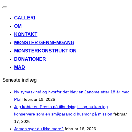
Slå
navigation
GALLERI
til/fra
OM
KONTAKT
MØNSTER GENNEMGANG
MØNSTERKONSTRUKTION
DONATIONER
MAD
Seneste indlæg
Ny symaskine! og hvorfor det blev en Janome efter 18 år med
Pfaff
februar 19, 2026
Jeg købte en Presto på tilbudsjagt – og nu kan jeg
konservere som en småparanoid husmor på mission
februar
17, 2026
Jamen syer du ikke mere?
februar 16, 2026