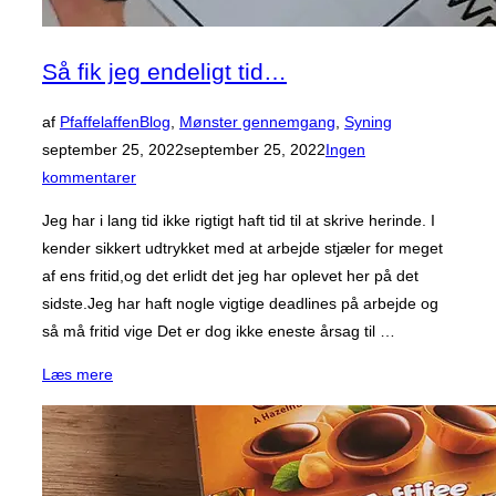
Så fik jeg endeligt tid…
Udgivet
af
Pfaffelaffen
Blog
,
Mønster gennemgang
,
Syning
d.
september 25, 2022
september 25, 2022
Ingen
kommentarer
Jeg har i lang tid ikke rigtigt haft tid til at skrive herinde. I
kender sikkert udtrykket med at arbejde stjæler for meget
af ens fritid,og det erlidt det jeg har oplevet her på det
sidste.Jeg har haft nogle vigtige deadlines på arbejde og
så må fritid vige Det er dog ikke eneste årsag til …
“Så
Læs mere
fik
jeg
endeligt
tid…”