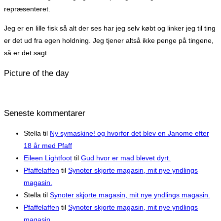
repræsenteret.
Jeg er en lille fisk så alt der ses har jeg selv købt og linker jeg til ting
er det ud fra egen holdning. Jeg tjener altså ikke penge på tingene,
så er det sagt.
Picture of the day
Seneste kommentarer
Stella
til
Ny symaskine! og hvorfor det blev en Janome efter
18 år med Pfaff
Eileen Lightfoot
til
Gud hvor er mad blevet dyrt.
Pfaffelaffen
til
Synoter skjorte magasin, mit nye yndlings
magasin.
Stella
til
Synoter skjorte magasin, mit nye yndlings magasin.
Pfaffelaffen
til
Synoter skjorte magasin, mit nye yndlings
magasin.