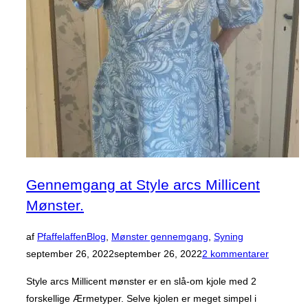
Gennemgang at Style arcs Millicent
Mønster.
Udgivet
af
Pfaffelaffen
Blog
,
Mønster gennemgang
,
Syning
d.
september 26, 2022
september 26, 2022
2 kommentarer
Style arcs Millicent mønster er en slå-om kjole med 2
forskellige Ærmetyper. Selve kjolen er meget simpel i