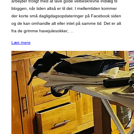
arbejder troligt med at lave gode velbeskrevne indlæg til
bloggen, når tiden altså er til det. I mellemtiden kommer
der korte små dagligdagsopdateringer på Facebook siden
og de kan omhandle alt eller intet på samme tid. Det er alt
fra de grimme havejulesokker, …
“Vi
Læs mere
bliver
nød
til
lige
at
tale
om
forventninger”