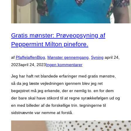
Gratis mønster: Prøveopsyning af
Peppermint Milton pinefore.
Udgivet
af
Pfaffelaffen
Blog
,
Mønster gennemgang
,
Syning
april 24,
d.
2023
april 24, 2023
Ingen kommentarer
Jeg har haft ret blandede erfaringer med gratis mønstre,
så da jeg læste vejledningen igennem blev jeg ret
begejstret må jeg erkende, der er nemlig to. en for dem
der bare skal have stikord til at regne syrækkefølgen ud og
en med billeder af de forskellige trin. tegningerne til
sidstnævnte var nemme at forstå.