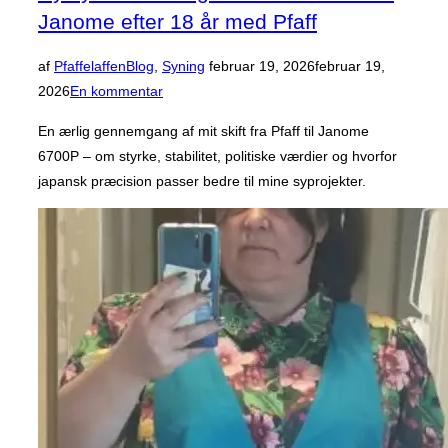
Janome efter 18 år med Pfaff
Udgivet
af
Pfaffelaffen
Blog
,
Syning
februar 19, 2026
februar 19,
d.
2026
En kommentar
En ærlig gennemgang af mit skift fra Pfaff til Janome
6700P – om styrke, stabilitet, politiske værdier og hvorfor
japansk præcision passer bedre til mine syprojekter.