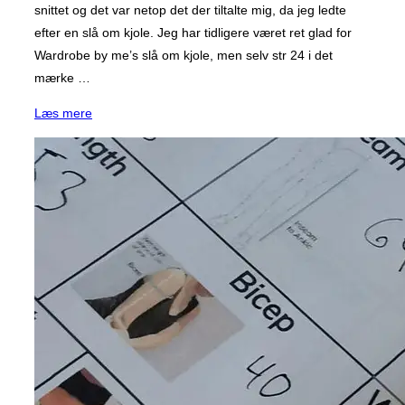
snittet og det var netop det der tiltalte mig, da jeg ledte
efter en slå om kjole. Jeg har tidligere været ret glad for
Wardrobe by me’s slå om kjole, men selv str 24 i det
mærke …
“Gennemgang
Læs mere
at
Style
arcs
Millicent
Mønster.”