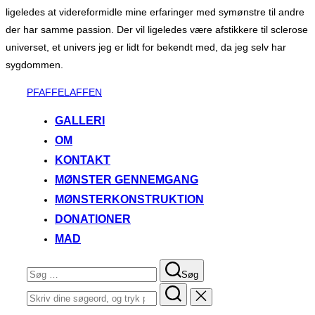
ligeledes at videreformidle mine erfaringer med symønstre til andre
der har samme passion. Der vil ligeledes være afstikkere til sclerose
universet, et univers jeg er lidt for bekendt med, da jeg selv har
sygdommen.
Videre
PFAFFELAFFEN
til
GALLERI
indhold
OM
KONTAKT
MØNSTER GENNEMGANG
MØNSTERKONSTRUKTION
DONATIONER
MAD
Søg
Søg
efter:
Søg
efter: