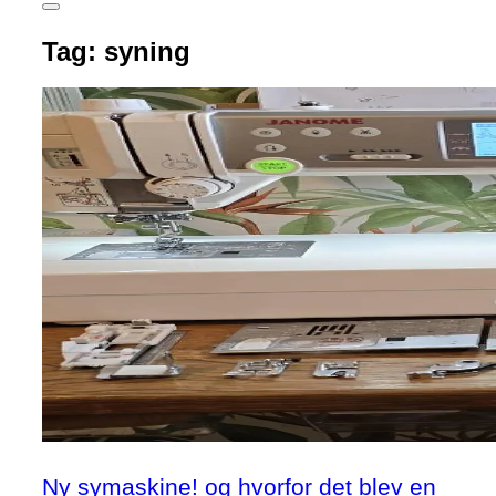
Slå
navigation
Tag:
syning
i
sidekolonne
til/fra
Ny symaskine! og hvorfor det blev en