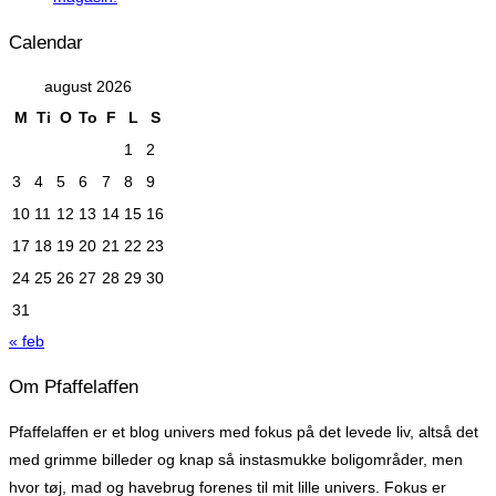
Calendar
august 2026
M
Ti
O
To
F
L
S
1
2
3
4
5
6
7
8
9
10
11
12
13
14
15
16
17
18
19
20
21
22
23
24
25
26
27
28
29
30
31
« feb
Om Pfaffelaffen
Pfaffelaffen er et blog univers med fokus på det levede liv, altså det
med grimme billeder og knap så instasmukke boligområder, men
hvor tøj, mad og havebrug forenes til mit lille univers. Fokus er