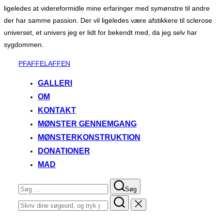
ligeledes at videreformidle mine erfaringer med symønstre til andre
der har samme passion. Der vil ligeledes være afstikkere til sclerose
universet, et univers jeg er lidt for bekendt med, da jeg selv har
sygdommen.
Videre
PFAFFELAFFEN
til
GALLERI
indhold
OM
KONTAKT
MØNSTER GENNEMGANG
MØNSTERKONSTRUKTION
DONATIONER
MAD
Søg
Søg
efter:
Søg
efter: