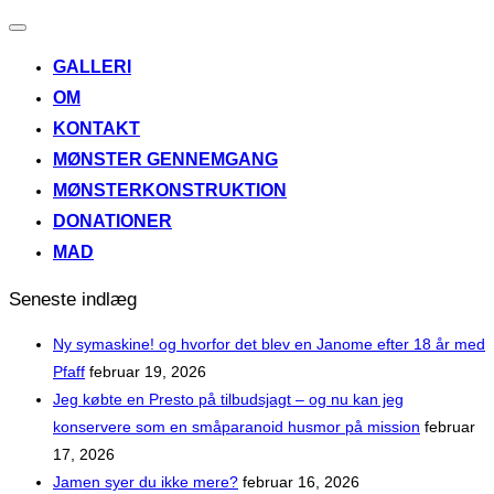
Slå
navigation
GALLERI
til/fra
OM
KONTAKT
MØNSTER GENNEMGANG
MØNSTERKONSTRUKTION
DONATIONER
MAD
Seneste indlæg
Ny symaskine! og hvorfor det blev en Janome efter 18 år med
Pfaff
februar 19, 2026
Jeg købte en Presto på tilbudsjagt – og nu kan jeg
konservere som en småparanoid husmor på mission
februar
17, 2026
Jamen syer du ikke mere?
februar 16, 2026