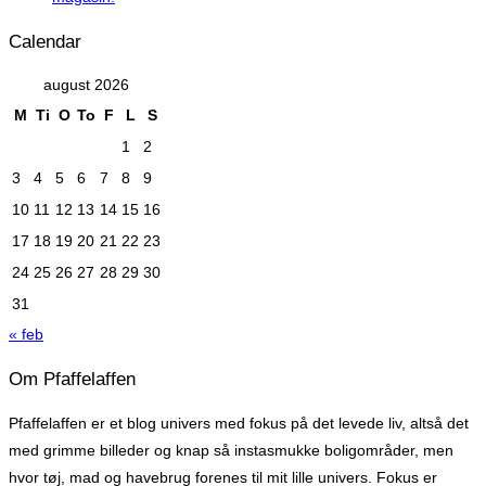
Calendar
august 2026
M
Ti
O
To
F
L
S
1
2
3
4
5
6
7
8
9
10
11
12
13
14
15
16
17
18
19
20
21
22
23
24
25
26
27
28
29
30
31
« feb
Om Pfaffelaffen
Pfaffelaffen er et blog univers med fokus på det levede liv, altså det
med grimme billeder og knap så instasmukke boligområder, men
hvor tøj, mad og havebrug forenes til mit lille univers. Fokus er