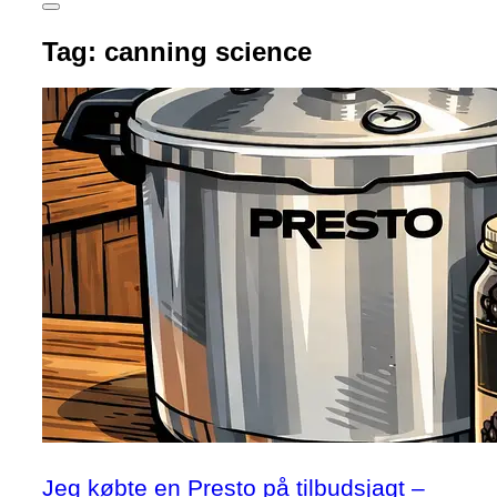
Slå
navigation
Tag:
canning science
i
sidekolonne
til/fra
Jeg købte en Presto på tilbudsjagt –