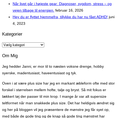
Når livet går i højeste gear: Diagnoser, sygdom, stress – og
vejen tilbage til energien.
februar 16, 2026
Hey du er flyttet hjemmefra, tillykke du har nu fået ADHD!
juni
4, 2023
Kategorier
Kategorier
Om Mig
Jeg hedder Janni, er mor til to næsten voksne drenge, hobby
syerske, madentusiast, haveentusiast og tyk.
Oven i at være plus size har jeg en markant æbleform ofte med stor
forskel i størrelsen mellem hofte, talje og bryst. Så mit fokus er
lækkert tøj der passer til min krop. I mange år var alt supersize
teltformet når man snakkede plus size. Det har heldigvis ændret sig
og her på bloggen vil jeg præsentere de mønstre jeg får syet op,
med både de gode ting og de knap så gode ting mønstret har