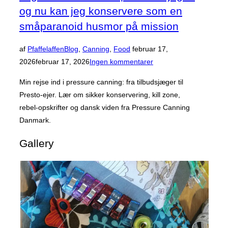
og nu kan jeg konservere som en
småparanoid husmor på mission
Udgivet
af
Pfaffelaffen
Blog
,
Canning
,
Food
februar 17,
d.
2026
februar 17, 2026
Ingen kommentarer
Min rejse ind i pressure canning: fra tilbudsjæger til
Presto‑ejer. Lær om sikker konservering, kill zone,
rebel‑opskrifter og dansk viden fra Pressure Canning
Danmark.
Gallery