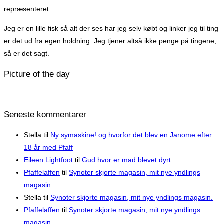
repræsenteret.
Jeg er en lille fisk så alt der ses har jeg selv købt og linker jeg til ting
er det ud fra egen holdning. Jeg tjener altså ikke penge på tingene,
så er det sagt.
Picture of the day
Seneste kommentarer
Stella
til
Ny symaskine! og hvorfor det blev en Janome efter
18 år med Pfaff
Eileen Lightfoot
til
Gud hvor er mad blevet dyrt.
Pfaffelaffen
til
Synoter skjorte magasin, mit nye yndlings
magasin.
Stella
til
Synoter skjorte magasin, mit nye yndlings magasin.
Pfaffelaffen
til
Synoter skjorte magasin, mit nye yndlings
magasin.