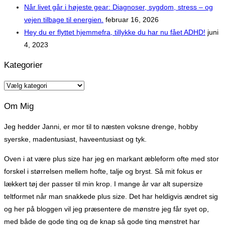
Når livet går i højeste gear: Diagnoser, sygdom, stress – og
vejen tilbage til energien.
februar 16, 2026
Hey du er flyttet hjemmefra, tillykke du har nu fået ADHD!
juni
4, 2023
Kategorier
Kategorier
Om Mig
Jeg hedder Janni, er mor til to næsten voksne drenge, hobby
syerske, madentusiast, haveentusiast og tyk.
Oven i at være plus size har jeg en markant æbleform ofte med stor
forskel i størrelsen mellem hofte, talje og bryst. Så mit fokus er
lækkert tøj der passer til min krop. I mange år var alt supersize
teltformet når man snakkede plus size. Det har heldigvis ændret sig
og her på bloggen vil jeg præsentere de mønstre jeg får syet op,
med både de gode ting og de knap så gode ting mønstret har