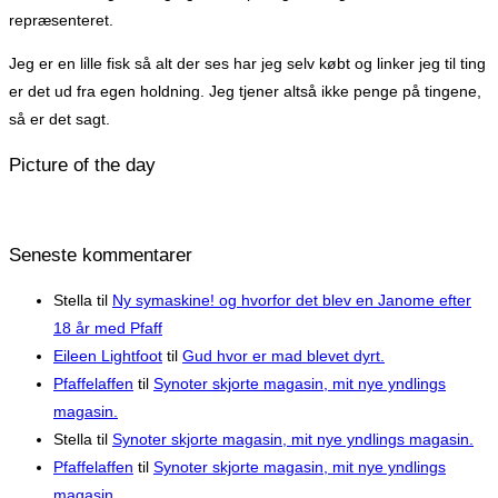
repræsenteret.
Jeg er en lille fisk så alt der ses har jeg selv købt og linker jeg til ting
er det ud fra egen holdning. Jeg tjener altså ikke penge på tingene,
så er det sagt.
Picture of the day
Seneste kommentarer
Stella
til
Ny symaskine! og hvorfor det blev en Janome efter
18 år med Pfaff
Eileen Lightfoot
til
Gud hvor er mad blevet dyrt.
Pfaffelaffen
til
Synoter skjorte magasin, mit nye yndlings
magasin.
Stella
til
Synoter skjorte magasin, mit nye yndlings magasin.
Pfaffelaffen
til
Synoter skjorte magasin, mit nye yndlings
magasin.