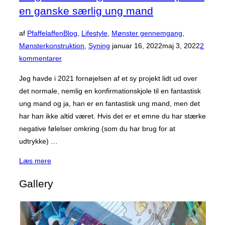
en ganske særlig ung mand
af
Pfaffelaffen
Blog
,
Lifestyle
,
Mønster gennemgang
,
Udgivet
Mønsterkonstruktion
,
Syning
januar 16, 2022
maj 3, 2022
2
d.
kommentarer
Jeg havde i 2021 fornøjelsen af et sy projekt lidt ud over
det normale, nemlig en konfirmationskjole til en fantastisk
ung mand og ja, han er en fantastisk ung mand, men det
har han ikke altid været. Hvis det er et emne du har stærke
negative følelser omkring (som du har brug for at
udtrykke) …
“En
Læs mere
ganske
Gallery
særlig
konfirmationskjole
til
en