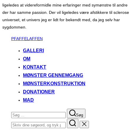
ligeledes at videreformidle mine erfaringer med symønstre til andre
der har samme passion. Der vil ligeledes være afstikkere til sclerose
universet, et univers jeg er lidt for bekendt med, da jeg selv har
sygdommen.
Videre
PFAFFELAFFEN
til
GALLERI
indhold
OM
KONTAKT
MØNSTER GENNEMGANG
MØNSTERKONSTRUKTION
DONATIONER
MAD
Søg
Søg
efter:
Søg
efter: