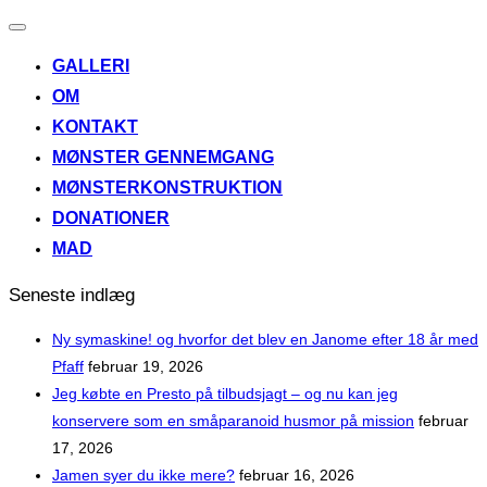
Slå
navigation
GALLERI
til/fra
OM
KONTAKT
MØNSTER GENNEMGANG
MØNSTERKONSTRUKTION
DONATIONER
MAD
Seneste indlæg
Ny symaskine! og hvorfor det blev en Janome efter 18 år med
Pfaff
februar 19, 2026
Jeg købte en Presto på tilbudsjagt – og nu kan jeg
konservere som en småparanoid husmor på mission
februar
17, 2026
Jamen syer du ikke mere?
februar 16, 2026