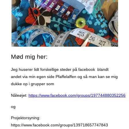
ganske
særlig
ung
mand”
Mød mig her:
Jeg huserer lidt forskellige steder på facebook blandt
andet via min egen side Pfaffelaffen og så man kan se mig
dukke op i grupper som
Nåleøjet:
https://www.facebook.com/groups/197744880352256
og
Projektorsyning:
https://www.facebook.com/groups/139718657747843