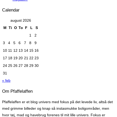
Calendar
august 2026
M
Ti
O
To
F
L
S
1
2
3
4
5
6
7
8
9
10
11
12
13
14
15
16
17
18
19
20
21
22
23
24
25
26
27
28
29
30
31
« feb
Om Pfaffelaffen
Pfaffelaffen er et blog univers med fokus på det levede liv, altså det
med grimme billeder og knap så instasmukke boligområder, men
hvor tøj, mad og havebrug forenes til mit lille univers. Fokus er