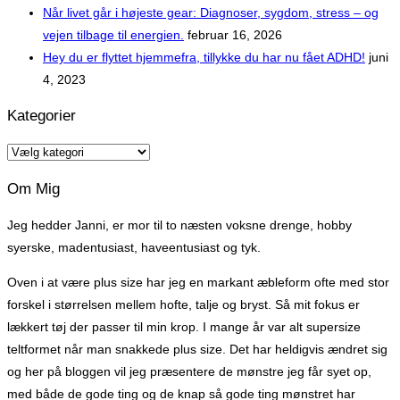
Når livet går i højeste gear: Diagnoser, sygdom, stress – og
vejen tilbage til energien.
februar 16, 2026
Hey du er flyttet hjemmefra, tillykke du har nu fået ADHD!
juni
4, 2023
Kategorier
Kategorier
Om Mig
Jeg hedder Janni, er mor til to næsten voksne drenge, hobby
syerske, madentusiast, haveentusiast og tyk.
Oven i at være plus size har jeg en markant æbleform ofte med stor
forskel i størrelsen mellem hofte, talje og bryst. Så mit fokus er
lækkert tøj der passer til min krop. I mange år var alt supersize
teltformet når man snakkede plus size. Det har heldigvis ændret sig
og her på bloggen vil jeg præsentere de mønstre jeg får syet op,
med både de gode ting og de knap så gode ting mønstret har