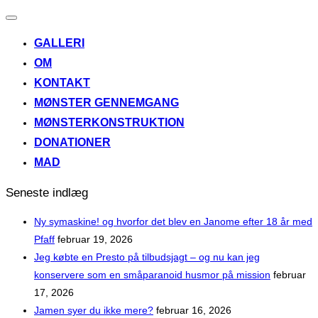
Slå
navigation
GALLERI
til/fra
OM
KONTAKT
MØNSTER GENNEMGANG
MØNSTERKONSTRUKTION
DONATIONER
MAD
Seneste indlæg
Ny symaskine! og hvorfor det blev en Janome efter 18 år med
Pfaff
februar 19, 2026
Jeg købte en Presto på tilbudsjagt – og nu kan jeg
konservere som en småparanoid husmor på mission
februar
17, 2026
Jamen syer du ikke mere?
februar 16, 2026