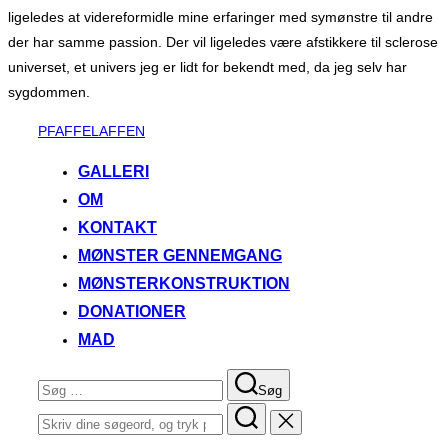
ligeledes at videreformidle mine erfaringer med symønstre til andre
der har samme passion. Der vil ligeledes være afstikkere til sclerose
universet, et univers jeg er lidt for bekendt med, da jeg selv har
sygdommen.
Videre
PFAFFELAFFEN
til
GALLERI
indhold
OM
KONTAKT
MØNSTER GENNEMGANG
MØNSTERKONSTRUKTION
DONATIONER
MAD
Søg
Søg
efter:
Søg
efter: