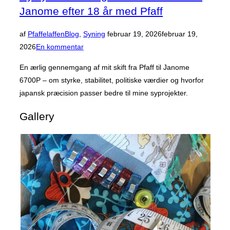
Janome efter 18 år med Pfaff
Udgivet
af
Pfaffelaffen
Blog
,
Syning
februar 19, 2026
februar 19,
d.
2026
En kommentar
En ærlig gennemgang af mit skift fra Pfaff til Janome
6700P – om styrke, stabilitet, politiske værdier og hvorfor
japansk præcision passer bedre til mine syprojekter.
Gallery