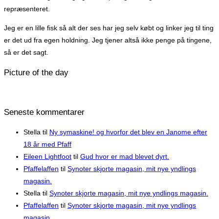
repræsenteret.
Jeg er en lille fisk så alt der ses har jeg selv købt og linker jeg til ting
er det ud fra egen holdning. Jeg tjener altså ikke penge på tingene,
så er det sagt.
Picture of the day
Seneste kommentarer
Stella
til
Ny symaskine! og hvorfor det blev en Janome efter
18 år med Pfaff
Eileen Lightfoot
til
Gud hvor er mad blevet dyrt.
Pfaffelaffen
til
Synoter skjorte magasin, mit nye yndlings
magasin.
Stella
til
Synoter skjorte magasin, mit nye yndlings magasin.
Pfaffelaffen
til
Synoter skjorte magasin, mit nye yndlings
magasin.