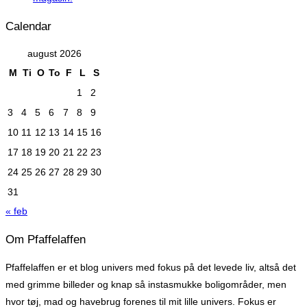
Calendar
august 2026
M
Ti
O
To
F
L
S
1
2
3
4
5
6
7
8
9
10
11
12
13
14
15
16
17
18
19
20
21
22
23
24
25
26
27
28
29
30
31
« feb
Om Pfaffelaffen
Pfaffelaffen er et blog univers med fokus på det levede liv, altså det
med grimme billeder og knap så instasmukke boligområder, men
hvor tøj, mad og havebrug forenes til mit lille univers. Fokus er