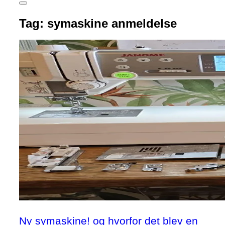
Slå
navigation
Tag:
symaskine anmeldelse
i
sidekolonne
til/fra
Ny symaskine! og hvorfor det blev en