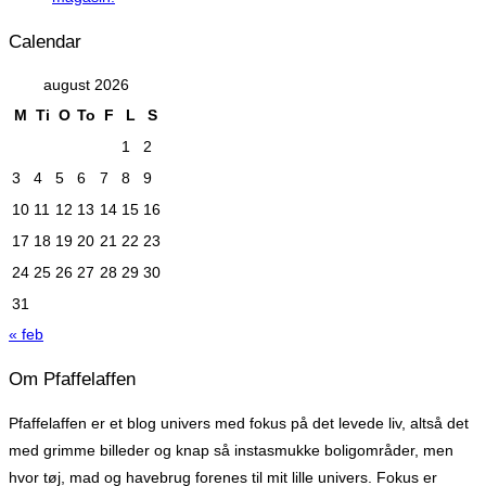
Calendar
august 2026
M
Ti
O
To
F
L
S
1
2
3
4
5
6
7
8
9
10
11
12
13
14
15
16
17
18
19
20
21
22
23
24
25
26
27
28
29
30
31
« feb
Om Pfaffelaffen
Pfaffelaffen er et blog univers med fokus på det levede liv, altså det
med grimme billeder og knap så instasmukke boligområder, men
hvor tøj, mad og havebrug forenes til mit lille univers. Fokus er