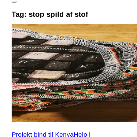
Slå
navigation
Tag:
stop spild af stof
i
sidekolonne
til/fra
Projekt bind til KenyaHelp i