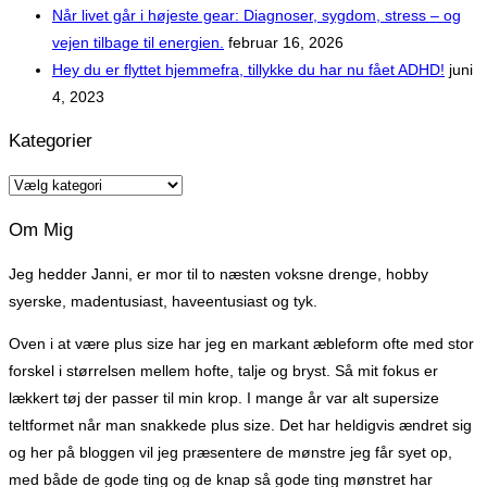
Når livet går i højeste gear: Diagnoser, sygdom, stress – og
vejen tilbage til energien.
februar 16, 2026
Hey du er flyttet hjemmefra, tillykke du har nu fået ADHD!
juni
4, 2023
Kategorier
Kategorier
Om Mig
Jeg hedder Janni, er mor til to næsten voksne drenge, hobby
syerske, madentusiast, haveentusiast og tyk.
Oven i at være plus size har jeg en markant æbleform ofte med stor
forskel i størrelsen mellem hofte, talje og bryst. Så mit fokus er
lækkert tøj der passer til min krop. I mange år var alt supersize
teltformet når man snakkede plus size. Det har heldigvis ændret sig
og her på bloggen vil jeg præsentere de mønstre jeg får syet op,
med både de gode ting og de knap så gode ting mønstret har