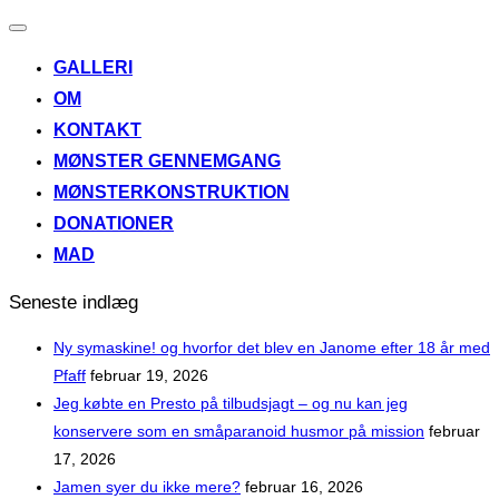
Slå
navigation
GALLERI
til/fra
OM
KONTAKT
MØNSTER GENNEMGANG
MØNSTERKONSTRUKTION
DONATIONER
MAD
Seneste indlæg
Ny symaskine! og hvorfor det blev en Janome efter 18 år med
Pfaff
februar 19, 2026
Jeg købte en Presto på tilbudsjagt – og nu kan jeg
konservere som en småparanoid husmor på mission
februar
17, 2026
Jamen syer du ikke mere?
februar 16, 2026