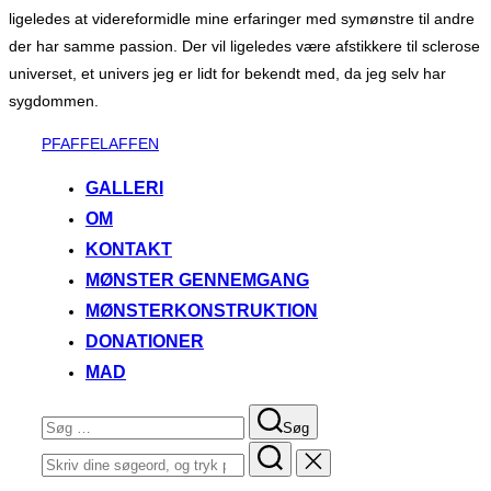
ligeledes at videreformidle mine erfaringer med symønstre til andre
der har samme passion. Der vil ligeledes være afstikkere til sclerose
universet, et univers jeg er lidt for bekendt med, da jeg selv har
sygdommen.
Videre
PFAFFELAFFEN
til
GALLERI
indhold
OM
KONTAKT
MØNSTER GENNEMGANG
MØNSTERKONSTRUKTION
DONATIONER
MAD
Søg
Søg
efter:
Søg
efter: