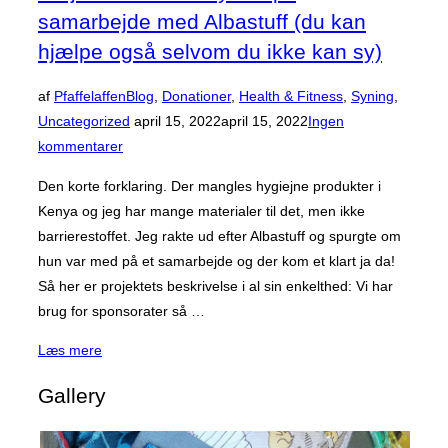
samarbejde med Albastuff (du kan
hjælpe også selvom du ikke kan sy)
af
Pfaffelaffen
Blog
,
Donationer
,
Health & Fitness
,
Syning
,
Udgivet
Uncategorized
april 15, 2022
april 15, 2022
Ingen
d.
kommentarer
Den korte forklaring. Der mangles hygiejne produkter i
Kenya og jeg har mange materialer til det, men ikke
barrierestoffet. Jeg rakte ud efter Albastuff og spurgte om
hun var med på et samarbejde og der kom et klart ja da!
Så her er projektets beskrivelse i al sin enkelthed: Vi har
brug for sponsorater så …
“Projekt
Læs mere
bind
Gallery
til
KenyaHelp