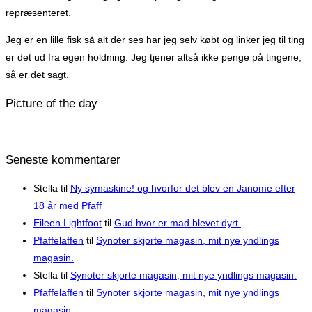
repræsenteret.
Jeg er en lille fisk så alt der ses har jeg selv købt og linker jeg til ting
er det ud fra egen holdning. Jeg tjener altså ikke penge på tingene,
så er det sagt.
Picture of the day
Seneste kommentarer
Stella
til
Ny symaskine! og hvorfor det blev en Janome efter
18 år med Pfaff
Eileen Lightfoot
til
Gud hvor er mad blevet dyrt.
Pfaffelaffen
til
Synoter skjorte magasin, mit nye yndlings
magasin.
Stella
til
Synoter skjorte magasin, mit nye yndlings magasin.
Pfaffelaffen
til
Synoter skjorte magasin, mit nye yndlings
magasin.