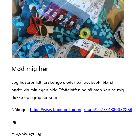
i
samarbejde
med
Albastuff
(du
kan
hjælpe
også
selvom
Mød mig her:
du
ikke
Jeg huserer lidt forskellige steder på facebook blandt
kan
andet via min egen side Pfaffelaffen og så man kan se mig
sy)”
dukke op i grupper som
Nåleøjet:
https://www.facebook.com/groups/197744880352256
og
Projektorsyning: