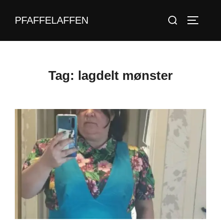
Videre
Søg
PFAFFELAFFEN
til
SLÅ NA
efter:
indhold
Tag:
lagdelt mønster