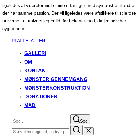
ligeledes at videreformidle mine erfaringer med symønstre til andre
der har samme passion. Der vil ligeledes være afstikkere til sclerose
universet, et univers jeg er lidt for bekendt med, da jeg selv har
sygdommen.
Videre
PFAFFELAFFEN
til
GALLERI
indhold
OM
KONTAKT
MØNSTER GENNEMGANG
MØNSTERKONSTRUKTION
DONATIONER
MAD
Søg
Søg
efter:
Søg
efter: