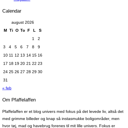
Calendar
august 2026
M
Ti
O
To
F
L
S
1
2
3
4
5
6
7
8
9
10
11
12
13
14
15
16
17
18
19
20
21
22
23
24
25
26
27
28
29
30
31
« feb
Om Pfaffelaffen
Pfaffelaffen er et blog univers med fokus på det levede liv, altså det
med grimme billeder og knap så instasmukke boligområder, men
hvor tøj, mad og havebrug forenes til mit lille univers. Fokus er