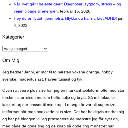
Når livet går i højeste gear: Diagnoser, sygdom, stress – og
vejen tilbage til energien.
februar 16, 2026
Hey du er flyttet hjemmefra, tillykke du har nu fået ADHD!
juni
4, 2023
Kategorier
Kategorier
Om Mig
Jeg hedder Janni, er mor til to næsten voksne drenge, hobby
syerske, madentusiast, haveentusiast og tyk.
Oven i at være plus size har jeg en markant æbleform ofte med stor
forskel i størrelsen mellem hofte, talje og bryst. Så mit fokus er
lækkert tøj der passer til min krop. I mange år var alt supersize
teltformet når man snakkede plus size. Det har heldigvis ændret sig
og her på bloggen vil jeg præsentere de mønstre jeg får syet op,
med både de gode ting og de knap så gode ting mønstret har