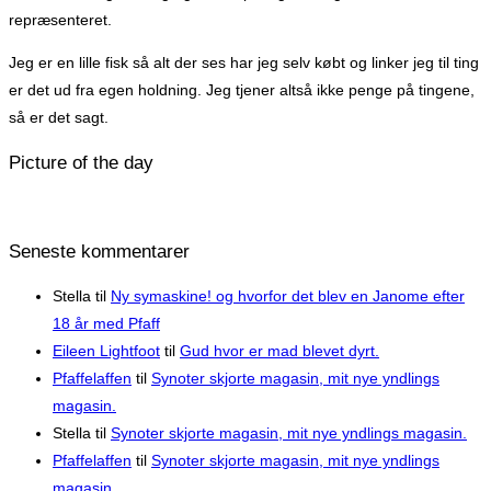
repræsenteret.
Jeg er en lille fisk så alt der ses har jeg selv købt og linker jeg til ting
er det ud fra egen holdning. Jeg tjener altså ikke penge på tingene,
så er det sagt.
Picture of the day
Seneste kommentarer
Stella
til
Ny symaskine! og hvorfor det blev en Janome efter
18 år med Pfaff
Eileen Lightfoot
til
Gud hvor er mad blevet dyrt.
Pfaffelaffen
til
Synoter skjorte magasin, mit nye yndlings
magasin.
Stella
til
Synoter skjorte magasin, mit nye yndlings magasin.
Pfaffelaffen
til
Synoter skjorte magasin, mit nye yndlings
magasin.