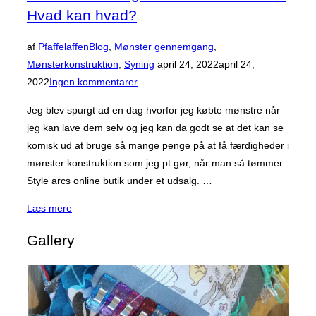
Hvad kan hvad?
af
Pfaffelaffen
Blog
,
Mønster gennemgang
,
Udgivet
Mønsterkonstruktion
,
Syning
april 24, 2022
april 24,
d.
2022
Ingen kommentarer
Jeg blev spurgt ad en dag hvorfor jeg købte mønstre når
jeg kan lave dem selv og jeg kan da godt se at det kan se
komisk ud at bruge så mange penge på at få færdigheder i
mønster konstruktion som jeg pt gør, når man så tømmer
Style arcs online butik under et udsalg. …
“Købemønstre
Læs mere
og
Gallery
mønsterkonstruktion.
Hvad
kan
hvad?”