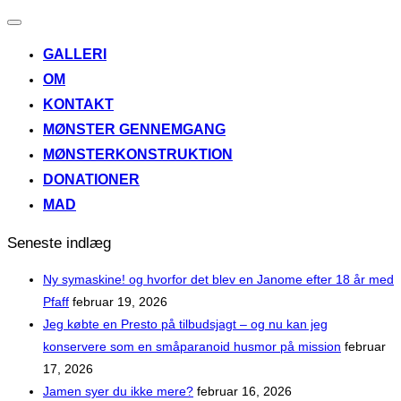
Slå
navigation
GALLERI
til/fra
OM
KONTAKT
MØNSTER GENNEMGANG
MØNSTERKONSTRUKTION
DONATIONER
MAD
Seneste indlæg
Ny symaskine! og hvorfor det blev en Janome efter 18 år med
Pfaff
februar 19, 2026
Jeg købte en Presto på tilbudsjagt – og nu kan jeg
konservere som en småparanoid husmor på mission
februar
17, 2026
Jamen syer du ikke mere?
februar 16, 2026