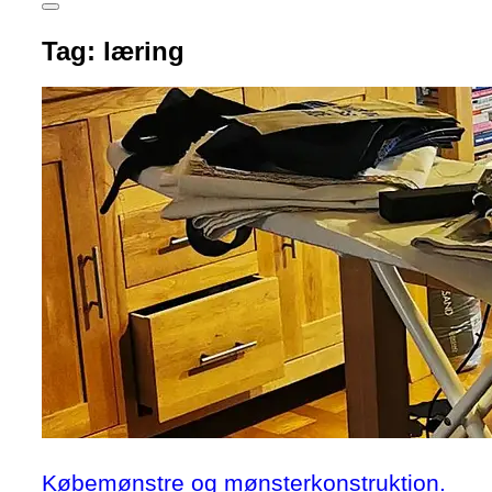
Slå
navigation
Tag:
læring
i
sidekolonne
til/fra
Købemønstre og mønsterkonstruktion.