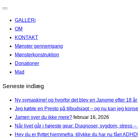
Slå
GALLERi
navigation
OM
til/fra
KONTAKT
Mønster gennemgang
Mønsterkonstruktion
Donationer
Mad
Seneste indlæg
Ny symaskine! og hvorfor det blev en Janome efter 18 år
Jeg købte en Presto på tilbudsjagt – og nu kan jeg ko
Jamen syer du ikke mere?
februar 16, 2026
Når livet går i højeste gear: Diagnoser, sygdom, stress – 
Hey du er flyttet hjemmefra, tillykke du har nu fået ADHD