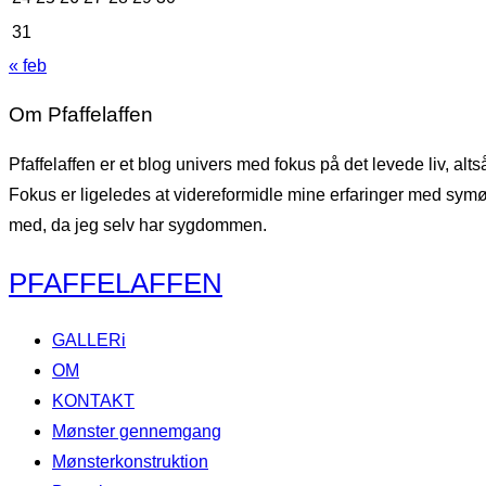
31
« feb
Om Pfaffelaffen
Pfaffelaffen er et blog univers med fokus på det levede liv, al
Fokus er ligeledes at videreformidle mine erfaringer med symøns
med, da jeg selv har sygdommen.
Videre
PFAFFELAFFEN
til
indhold
GALLERi
OM
KONTAKT
Mønster gennemgang
Mønsterkonstruktion