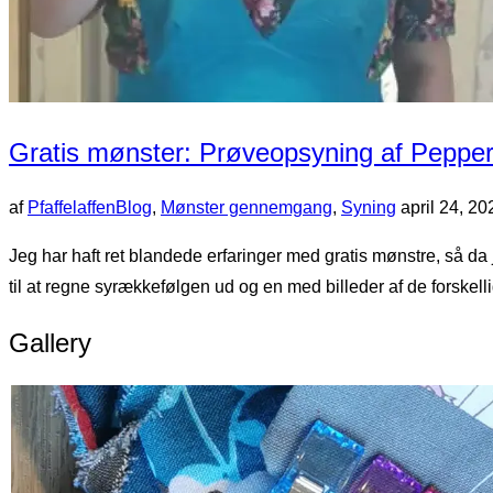
Gratis mønster: Prøveopsyning af Pepperm
Udgivet
af
Pfaffelaffen
Blog
,
Mønster gennemgang
,
Syning
april 24, 20
d.
Jeg har haft ret blandede erfaringer med gratis mønstre, så da
til at regne syrækkefølgen ud og en med billeder af de forskelli
Gallery