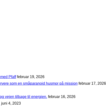
 med Pfaff
februar 19, 2026
nservere som en småparanoid husmor på mission
februar 17, 2026
og vejen tilbage til energien.
februar 16, 2026
!
juni 4, 2023