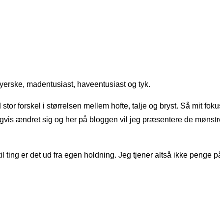
yerske, madentusiast, haveentusiast og tyk.
or forskel i størrelsen mellem hofte, talje og bryst. Så mit fokus 
igvis ændret sig og her på bloggen vil jeg præsentere de mønst
 til ting er det ud fra egen holdning. Jeg tjener altså ikke penge p